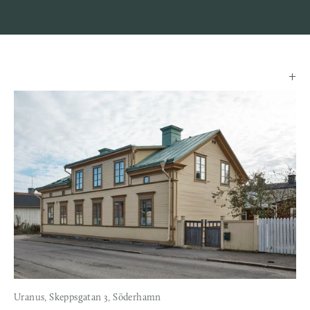
Se
i
full
storlek
Uranus, Skeppsgatan 3, Söderhamn