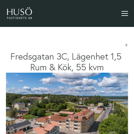
Fredsgatan 3C, Lägenhet 1,5 
Rum & Kök, 55 kvm
Se
i
full
storlek