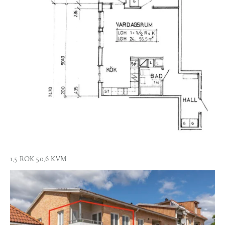
1,5 ROK 50,6 KVM
Se
i
full
storlek